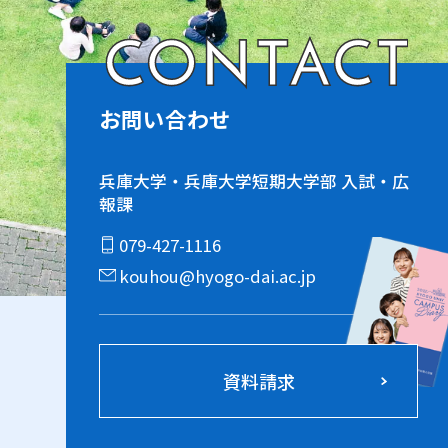
CONTACT
お問い合わせ
兵庫大学・兵庫大学短期大学部 入試・広
報課
079-427-1116
kouhou@hyogo-dai.ac.jp
資料請求