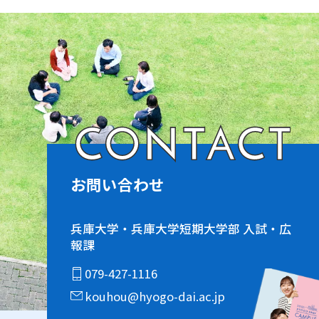
CONTACT
お問い合わせ
兵庫大学・兵庫大学短期大学部 入試・広
報課
079-427-1116
kouhou@hyogo-dai.ac.jp